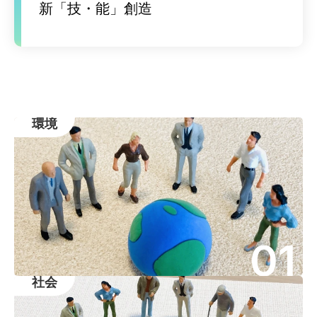
新「技・能」創造
環境
01
社会